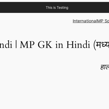
This is Testing
International
MP Sp
 | MP GK in Hindi (मध्य प्र
हाल