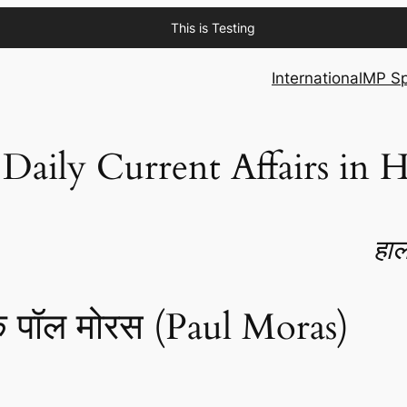
This is Testing
International
MP Sp
Daily Current Affairs in H
हाल
खक पॉल मोरस (Paul Moras)