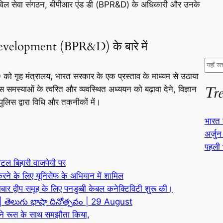
सिविल सेवा संगठन, बीपीआर एंड डी (BPR&D) के अधिकारी और उनके
velopment (BPR&D) के बारे में
S
ो गृह मंत्रालय, भारत सरकार के एक प्रस्ताव के माध्यम से उठाया
e
Tr
ुलिस समस्याओं के त्वरित और व्यवस्थित अध्ययन को बढ़ावा देने, विज्ञान
a
ुलिस द्वारा विधि और तकनीकों में।
r
c
भारत 
h
अर्जुन
पहली 
अटल बिहारी वाजपेयी पर
 करने के लिए यूनिसेफ के अभियान में शामिल
ोबार द्वीप समूह के लिए पनडुब्बी केबल कनेक्टिविटी शुरू की।
 | తెలుగు భాషా దినోత్సవం | 29 August
 ने रूस के साथ समझौता किया,