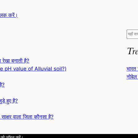
्लिक करें।
S
e
Tr
a
r
 रेखा बनाती है?
c
भारत 
he pH value of Alluvial soil?)
h
नोबेल 
है?
ड़े हुए है?
साक्षर वाला जिला कौनसा है?
 को जॉइन करें।