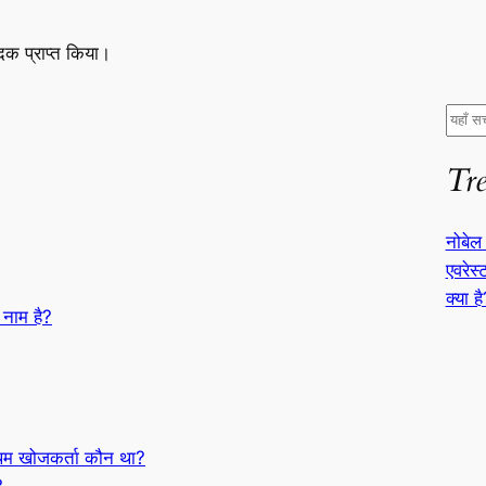
 पदक प्राप्त किया।
S
e
Tr
a
r
c
नोबेल 
h
एवरेस
क्या ह
 नाम है?
वप्रथम खोजकर्ता कौन था?
?