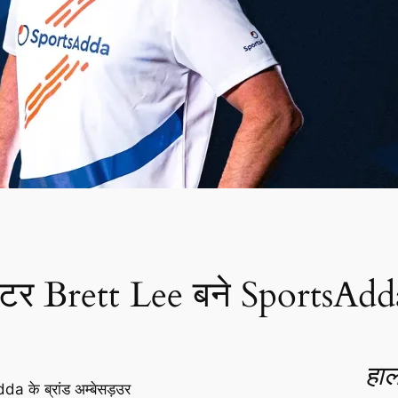
िकेटर Brett Lee बने SportsAdda 
हाल
dda के ब्रांड अम्बेसड़उर