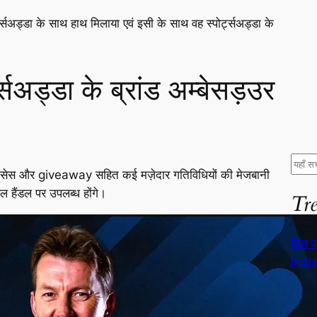
र्ट्सअड्डा के साथ हाथ मिलाया एवं इसी के साथ वह स्पोर्ट्सअड्डा के
र्ट्सअड्डा के ब्रांड अम्बेसड़उर
S
टरक्लासेस और giveaway सहित कई मज़ेदार गतिविधियों की मेजबानी
e
शल हैंडल पर उपलब्ध होंगे।
Tr
a
r
c
मिस व
h
India