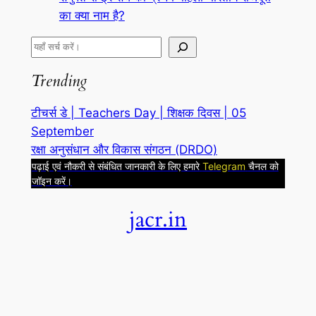
का क्या नाम है?
S
e
Trending
a
r
टीचर्स डे | Teachers Day | शिक्षक दिवस | 05
c
September
h
रक्षा अनुसंधान और विकास संगठन (DRDO)
पढ़ाई एवं नौकरी से संबंधित जानकारी के लिए हमारे
Telegram
चैनल को
जॉइन करें।
jacr.in