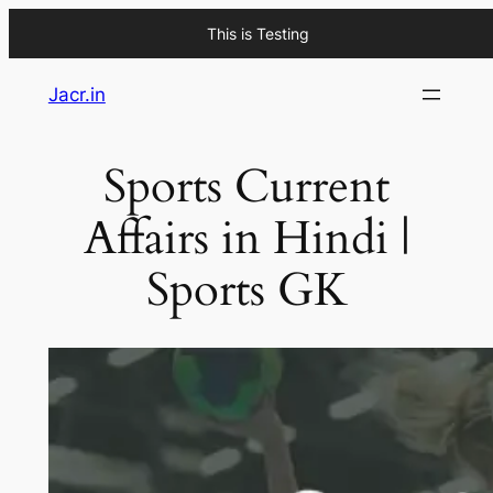
This is Testing
Skip
Jacr.in
to
content
Sports Current
Affairs in Hindi |
Sports GK