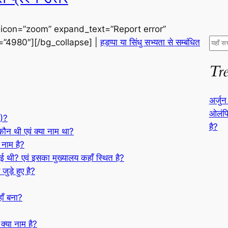
 icon=”zoom” expand_text=”Report error”
S
d=”4980″][/bg_collapse] |
हड़प्पा या सिंधु सभ्यता से सम्बंधित
e
Tr
a
r
c
अर्जुन
h
ओलंपि
ं)?
है?
 कौन थी एवं क्या नाम था?
 नाम है?
ुई थी? एवं इसका मुख्यालय कहाँ स्थित है?
 जुड़े हुए है?
ाँ बना?
क्या नाम है?