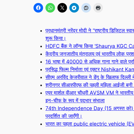
प्रधानमंत्री नरेंद्र मोदी ने “राष्ट्रीय डिजि
शुरू किया।
HDFC बैंक ने लॉन्च किया ‘Shaurya KGC C
केंद्रीय जनजातीय मंत्रालय एवं भारतीय लोक प्र
16 भाषा में 40000 से अधिक गाना गाने वाले
प्रसिद्ध फिल्म निर्माता एवं एक्टर Nishikant 
सीएम अरविंद केजरीवाल ने डेंगू के खिलाफ दिल्ली 
श्रीनगर सीआरपीएफ की पहली महिला आईजी बनी चा
एयर मार्शल वीआर चौधरी AVSM VM ने भारतीय वा
इन-चीफ के रूप में पदभार संभाला
74th Independence Day (15 अगस्त को) 
प्रदर्शित की जाएँगी।
भारत का पहला public electric vehicle (EV c