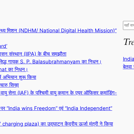
S
टल स्वास्थ्य मिशन (NDHM/ National Digital Health Mission)”
e
Tr
a
ard’
r
शासन संस्थान (IIPA) के बीच समझौता
c
India
 प्रसिद्ध गायक S. P. Balasubrahmanyam का निधन।
h
बेतवा
Kamat का निधन।
में अभियान शुरू किया
रु सिन्हा
यु सेना (IAF) के पश्चिमी वायु कमान के एयर ऑफिसर कमांडिंग-
पर “India wins Freedom” एवं “India Independent”
harging plaza) का उद्घाटन केंद्रीय ऊर्जा मंत्री ने किया