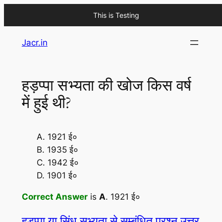
This is Testing
Skip
Jacr.in
to
content
हड़प्पा सभ्यता की खोज किस वर्ष
में हुई थी?
A. 1921 ई०
B. 1935 ई०
C. 1942 ई०
D. 1901 ई०
Correct Answer
is
A
. 1921 ई०
हड़प्पा या सिंधु सभ्यता से सम्बंधित प्रश्न उत्तर