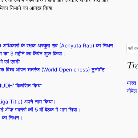
ूमिका निभाने का आग्रह किया
 के अधिकारों के रक्षक अच्युता राव (Achyuta Rao) का निधन
S
का 3 महीने का कैंपेन शुरू किया।
e
ओ एवं एमडी
Tr
a
ार्षिक विश्व ओपन शतरंज (World Open chess) टूर्नामेंट
r
c
भारत 
HUDH’ विकसित किया
h
नोबेल 
iga Title) अपने नाम किया।
ोर्ड ऑफ गवर्नर्स की 5 वीं बैठक में भाग लिया।
ान का निधन।