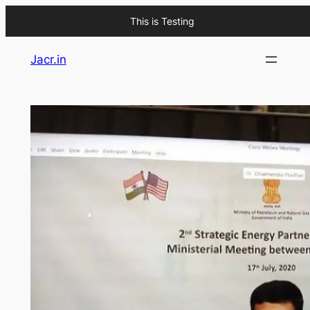
This is Testing
Skip
Jacr.in
to
content